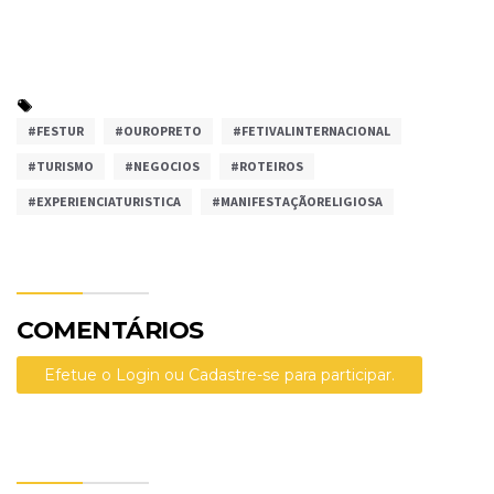
#FESTUR
#OUROPRETO
#FETIVALINTERNACIONAL
#TURISMO
#NEGOCIOS
#ROTEIROS
#EXPERIENCIATURISTICA
#MANIFESTAÇÃORELIGIOSA
COMENTÁRIOS
Efetue o Login ou Cadastre-se para participar.