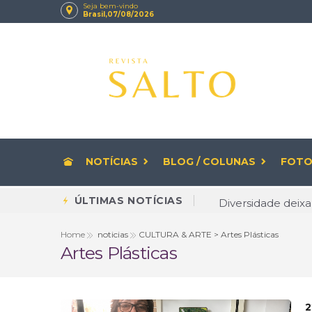
Seja bem-vindo
Brasil,07/08/2026
NOTÍCIAS
BLOG / COLUNAS
FOTO
Diversidade deixa
ÚLTIMAS NOTÍCIAS
Rituais de beleza
Home
noticias
CULTURA & ARTE > Artes Plásticas
Artes Plásticas
CNPJ com letras 
Envelhecer com Q
Brasileiro cria 
2