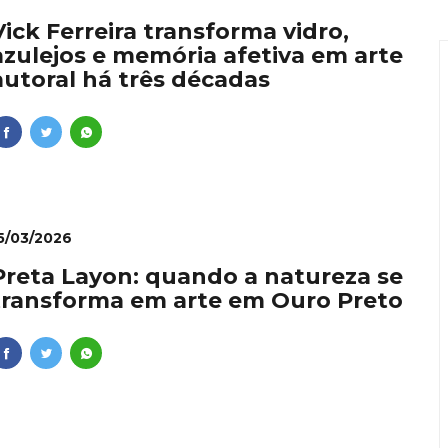
ie: dominar vídeos pelo celular se torna diferencial profiss
Vick Ferreira transforma vidro,
azulejos e memória afetiva em arte
onvida à experiência: restaurante em Curitiba transforma i
autoral há três décadas
nal como requisito para líderes
lher que dá conta de tudo
 Ishii é inaugurado no Vale da Serra da Moeda com dois dias
5/03/2026
Preta Layon: quando a natureza se
transforma em arte em Ouro Preto