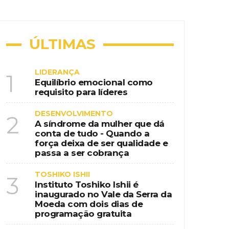
ional na era da educação digital
nspiração country em destino de
ÚLTIMAS
LIDERANÇA
1
Equilíbrio emocional como
requisito para líderes
 de programação gratuita
DESENVOLVIMENTO
2
A síndrome da mulher que dá
conta de tudo - Quando a
força deixa de ser qualidade e
passa a ser cobrança
TOSHIKO ISHII
3
Instituto Toshiko Ishii é
inaugurado no Vale da Serra da
Moeda com dois dias de
programação gratuita