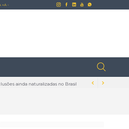
A +
A -
lusões ainda naturalizadas no Brasil
dados para evitar problemas
s na tecnologia