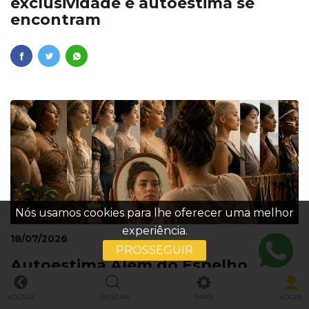
exclusividade e autoestima se
encontram
Nós usamos cookies para lhe oferecer uma melhor
experiência.
18/07/2026
PROSSEGUIR
Autoestima Além do Espelho
VOLTAR
BUSCAR
MAIS
LOGIN