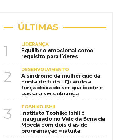
ional na era da educação digital
nspiração country em destino de
ÚLTIMAS
LIDERANÇA
1
Equilíbrio emocional como
requisito para líderes
 de programação gratuita
DESENVOLVIMENTO
2
A síndrome da mulher que dá
conta de tudo - Quando a
força deixa de ser qualidade e
passa a ser cobrança
TOSHIKO ISHII
3
Instituto Toshiko Ishii é
inaugurado no Vale da Serra da
Moeda com dois dias de
programação gratuita