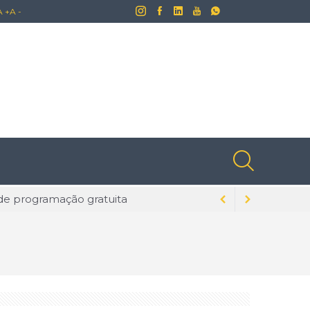
A +
A -
lusões ainda naturalizadas no Brasil
dados para evitar problemas
s na tecnologia