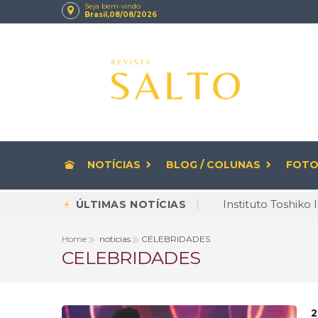
Seja bem-vindo
Brasil,08/08/2026
NOTÍCIAS
BLOG / COLUNAS
FOTO
Diversidade deixa
ÚLTIMAS NOTÍCIAS
Rituais de beleza
Home
noticias
CELEBRIDADES
CELEBRIDADES
CNPJ com letras 
Envelhecer com Q
Brasileiro cria 
2