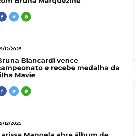
com Bruna Marquezine
9/12/2025
Bruna Biancardi vence
campeonato e recebe medalha da
filha Mavie
9/12/2025
Larissa Manoela abre álbum de