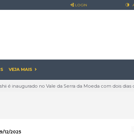
LOGIN
S
VEJA MAIS
 o discurso e entra na prática: guia criado na USP expõe exc
: o prazer pode começar antes de sair
já é realidade: entenda o que muda para empresas e os cui
ualidade: O Valor de Permanecer Ativo
linguagem que conquista o mundo e abre novas oportunidade
9/12/2025