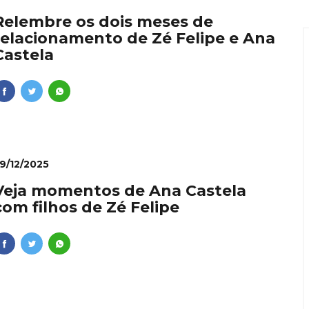
ie: dominar vídeos pelo celular se torna diferencial profiss
Relembre os dois meses de
relacionamento de Zé Felipe e Ana
onvida à experiência: restaurante em Curitiba transforma i
Castela
nal como requisito para líderes
lher que dá conta de tudo
 Ishii é inaugurado no Vale da Serra da Moeda com dois dias
9/12/2025
Veja momentos de Ana Castela
com filhos de Zé Felipe