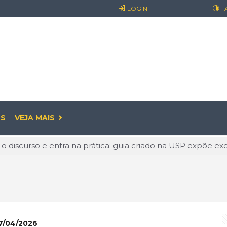
LOGIN
S
VEJA MAIS
 o discurso e entra na prática: guia criado na USP expõe exc
: o prazer pode começar antes de sair
já é realidade: entenda o que muda para empresas e os cui
ualidade: O Valor de Permanecer Ativo
linguagem que conquista o mundo e abre novas oportunidade
7/04/2026