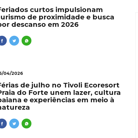
ie: dominar vídeos pelo celular se torna diferencial profiss
Feriados curtos impulsionam
turismo de proximidade e busca
onvida à experiência: restaurante em Curitiba transforma i
por descanso em 2026
nal como requisito para líderes
lher que dá conta de tudo
 Ishii é inaugurado no Vale da Serra da Moeda com dois dias
6/04/2026
Férias de julho no Tivoli Ecoresort
Praia do Forte unem lazer, cultura
baiana e experiências em meio à
natureza