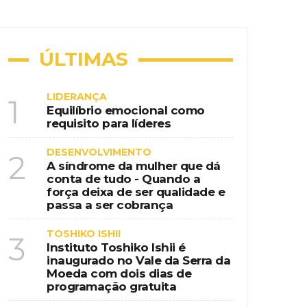
ional na era da educação digital
nspiração country em destino de
ÚLTIMAS
LIDERANÇA
1
Equilíbrio emocional como
requisito para líderes
 de programação gratuita
DESENVOLVIMENTO
2
A síndrome da mulher que dá
conta de tudo - Quando a
força deixa de ser qualidade e
passa a ser cobrança
TOSHIKO ISHII
3
Instituto Toshiko Ishii é
inaugurado no Vale da Serra da
Moeda com dois dias de
programação gratuita