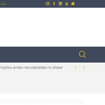
A +
A -
lusões ainda naturalizadas no Brasil
dados para evitar problemas
s na tecnologia