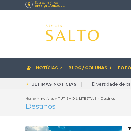
Seja bem-vindo
Brasil,06/08/2026
NOTÍCIAS
BLOG / COLUNAS
FOTO
Diversidade deixa
ÚLTIMAS NOTÍCIAS
Rituais de beleza
Home
noticias
TURISMO & LIFESTYLE > Destinos
Destinos
CNPJ com letras 
Envelhecer com Q
Brasileiro cria 
1