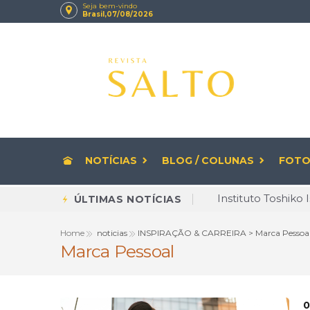
Seja bem-vindo
Brasil,07/08/2026
NOTÍCIAS
BLOG / COLUNAS
FOTO
Diversidade deixa
ÚLTIMAS NOTÍCIAS
Rituais de beleza
Home
noticias
INSPIRAÇÃO & CARREIRA > Marca Pessoa
Marca Pessoal
CNPJ com letras 
Envelhecer com Q
Brasileiro cria 
0