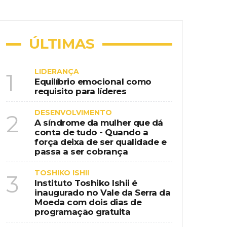
ional na era da educação digital
nspiração country em destino de
ÚLTIMAS
LIDERANÇA
1
Equilíbrio emocional como
requisito para líderes
 de programação gratuita
DESENVOLVIMENTO
2
A síndrome da mulher que dá
conta de tudo - Quando a
força deixa de ser qualidade e
passa a ser cobrança
TOSHIKO ISHII
3
Instituto Toshiko Ishii é
inaugurado no Vale da Serra da
Moeda com dois dias de
programação gratuita