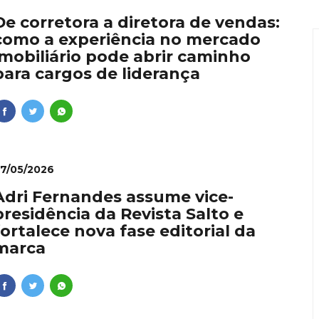
ie: dominar vídeos pelo celular se torna diferencial profiss
De corretora a diretora de vendas:
como a experiência no mercado
onvida à experiência: restaurante em Curitiba transforma i
imobiliário pode abrir caminho
para cargos de liderança
nal como requisito para líderes
lher que dá conta de tudo
 Ishii é inaugurado no Vale da Serra da Moeda com dois dias
7/05/2026
Adri Fernandes assume vice-
presidência da Revista Salto e
fortalece nova fase editorial da
marca