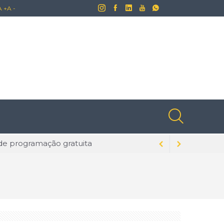
A +
A -
lusões ainda naturalizadas no Brasil
dados para evitar problemas
s na tecnologia