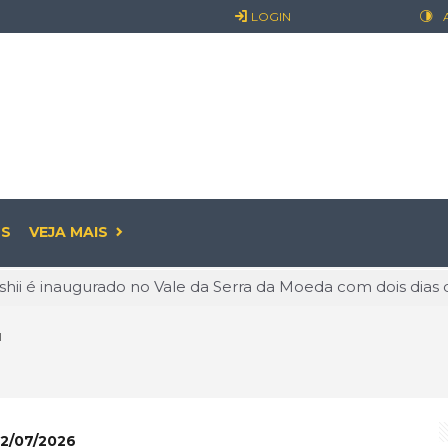
LOGIN
S
VEJA MAIS
 o discurso e entra na prática: guia criado na USP expõe exc
: o prazer pode começar antes de sair
l
já é realidade: entenda o que muda para empresas e os cui
ualidade: O Valor de Permanecer Ativo
linguagem que conquista o mundo e abre novas oportunidade
2/07/2026