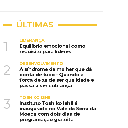
ional na era da educação digital
nspiração country em destino de
ÚLTIMAS
LIDERANÇA
1
Equilíbrio emocional como
requisito para líderes
 de programação gratuita
DESENVOLVIMENTO
2
A síndrome da mulher que dá
conta de tudo - Quando a
força deixa de ser qualidade e
passa a ser cobrança
TOSHIKO ISHII
3
Instituto Toshiko Ishii é
inaugurado no Vale da Serra da
Moeda com dois dias de
programação gratuita