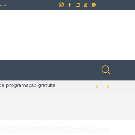
A +
A -
lusões ainda naturalizadas no Brasil
dados para evitar problemas
s na tecnologia