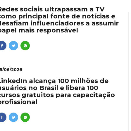
ie: dominar vídeos pelo celular se torna diferencial profiss
Redes sociais ultrapassam a TV
como principal fonte de notícias e
onvida à experiência: restaurante em Curitiba transforma i
desafiam influenciadores a assumir
papel mais responsável
nal como requisito para líderes
lher que dá conta de tudo
 Ishii é inaugurado no Vale da Serra da Moeda com dois dias
5/06/2026
LinkedIn alcança 100 milhões de
usuários no Brasil e libera 100
cursos gratuitos para capacitação
profissional