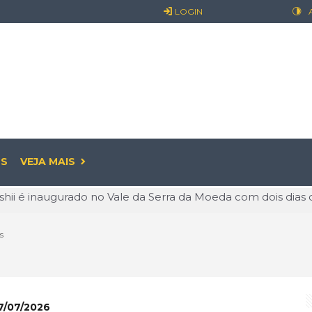
LOGIN
S
VEJA MAIS
 o discurso e entra na prática: guia criado na USP expõe exc
: o prazer pode começar antes de sair
s
já é realidade: entenda o que muda para empresas e os cui
ualidade: O Valor de Permanecer Ativo
linguagem que conquista o mundo e abre novas oportunidade
7/07/2026