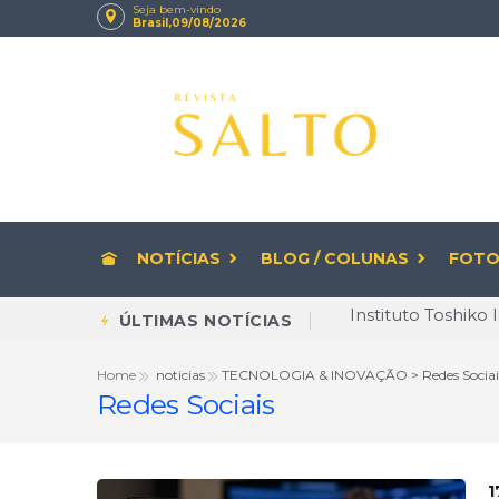
Seja bem-vindo
Brasil,09/08/2026
NOTÍCIAS
BLOG / COLUNAS
FOTO
Diversidade deixa
ÚLTIMAS NOTÍCIAS
Rituais de beleza
Home
noticias
TECNOLOGIA & INOVAÇÃO > Redes Sociai
Redes Sociais
CNPJ com letras 
Envelhecer com Q
Brasileiro cria 
1