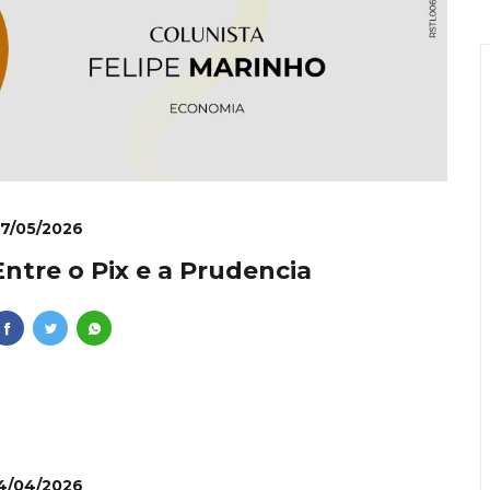
ie: dominar vídeos pelo celular se torna diferencial profiss
onvida à experiência: restaurante em Curitiba transforma i
nal como requisito para líderes
lher que dá conta de tudo
 Ishii é inaugurado no Vale da Serra da Moeda com dois dias
7/05/2026
Entre o Pix e a Prudencia
4/04/2026