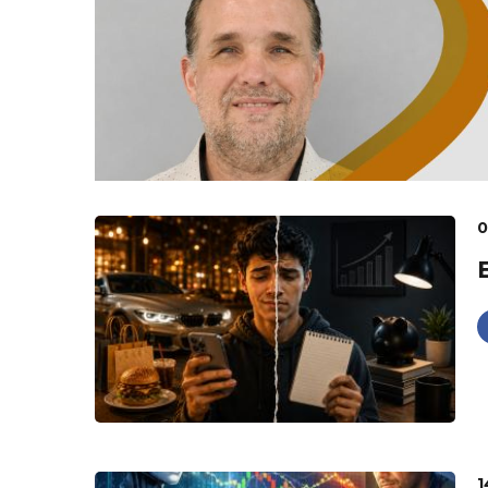
Muito além da self
Arquitetura que c
convivência
Equilíbrio emocio
A síndrome da mu
Instituto Toshiko
0
1