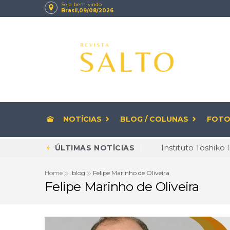
Seja bem-vindo
Brasil,09/08/2026
NOTÍCIAS
BLOG / COLUNAS
FOTO
Diversidade deixa
ÚLTIMAS NOTÍCIAS
Rituais de beleza
Home
blog
Felipe Marinho de Oliveira
Felipe Marinho de Oliveira
CNPJ com letras 
Envelhecer com Q
Brasileiro cria 