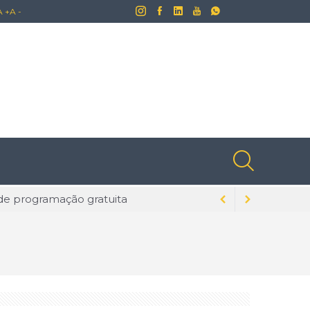
A +
A -
lusões ainda naturalizadas no Brasil
dados para evitar problemas
s na tecnologia