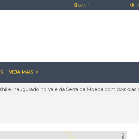
LOGIN
S
VEJA MAIS
 o discurso e entra na prática: guia criado na USP expõe exc
: o prazer pode começar antes de sair
já é realidade: entenda o que muda para empresas e os cui
ualidade: O Valor de Permanecer Ativo
linguagem que conquista o mundo e abre novas oportunidade