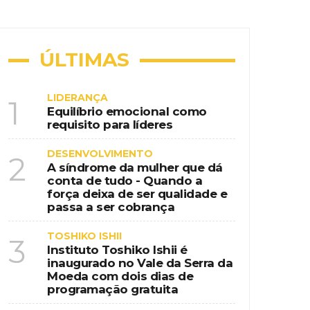
ional na era da educação digital
nspiração country em destino de
ÚLTIMAS
LIDERANÇA
1
Equilíbrio emocional como
requisito para líderes
 de programação gratuita
DESENVOLVIMENTO
2
A síndrome da mulher que dá
conta de tudo - Quando a
força deixa de ser qualidade e
passa a ser cobrança
TOSHIKO ISHII
3
Instituto Toshiko Ishii é
inaugurado no Vale da Serra da
Moeda com dois dias de
programação gratuita