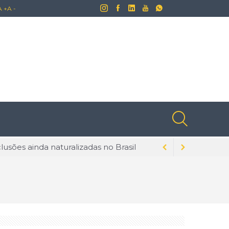
A +
A -
lusões ainda naturalizadas no Brasil
dados para evitar problemas
s na tecnologia