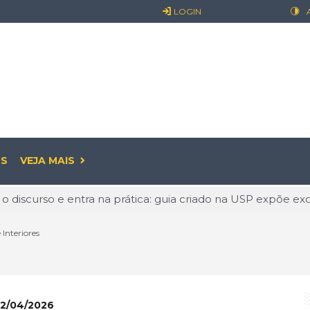
LOGIN
S
VEJA MAIS
 o discurso e entra na prática: guia criado na USP expõe exc
: o prazer pode começar antes de sair
nteriores
já é realidade: entenda o que muda para empresas e os cui
ualidade: O Valor de Permanecer Ativo
linguagem que conquista o mundo e abre novas oportunidade
2/04/2026