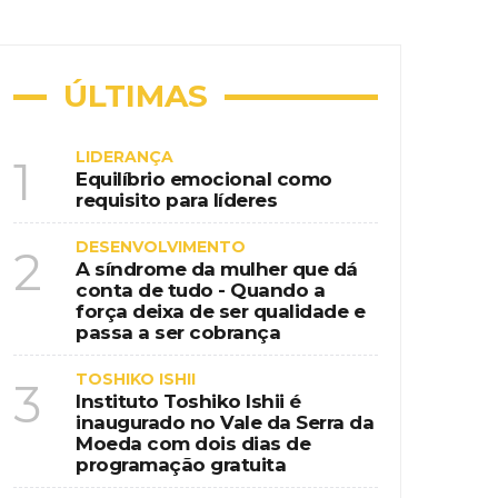
ional na era da educação digital
nspiração country em destino de
ÚLTIMAS
LIDERANÇA
1
Equilíbrio emocional como
requisito para líderes
 de programação gratuita
DESENVOLVIMENTO
2
A síndrome da mulher que dá
conta de tudo - Quando a
força deixa de ser qualidade e
passa a ser cobrança
TOSHIKO ISHII
3
Instituto Toshiko Ishii é
inaugurado no Vale da Serra da
Moeda com dois dias de
programação gratuita