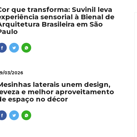
ie: dominar vídeos pelo celular se torna diferencial profiss
Cor que transforma: Suvinil leva
experiência sensorial à Bienal de
onvida à experiência: restaurante em Curitiba transforma i
Arquitetura Brasileira em São
Paulo
nal como requisito para líderes
lher que dá conta de tudo
 Ishii é inaugurado no Vale da Serra da Moeda com dois dias
9/03/2026
Mesinhas laterais unem design,
leveza e melhor aproveitamento
de espaço no décor