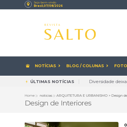
Seja bem-vindo
Brasil,07/08/2026
NOTÍCIAS
BLOG / COLUNAS
FOTO
Diversidade deixa
ÚLTIMAS NOTÍCIAS
Rituais de beleza
Home
noticias
ARQUITETURA E URBANISMO > Design de I
Design de Interiores
CNPJ com letras 
Envelhecer com Q
Brasileiro cria 
0