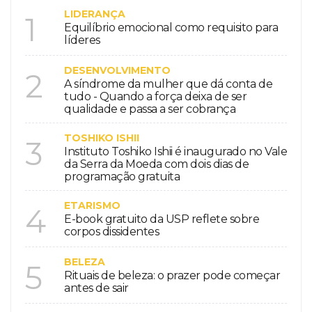
LIDERANÇA
1
Equilíbrio emocional como requisito para
líderes
DESENVOLVIMENTO
2
A síndrome da mulher que dá conta de
tudo - Quando a força deixa de ser
qualidade e passa a ser cobrança
TOSHIKO ISHII
3
Instituto Toshiko Ishii é inaugurado no Vale
da Serra da Moeda com dois dias de
programação gratuita
ETARISMO
4
E-book gratuito da USP reflete sobre
corpos dissidentes
BELEZA
5
Rituais de beleza: o prazer pode começar
antes de sair