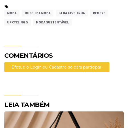
MODA
MUSEU DA MODA
LA DA FAVELINHA
REMEXE
UP CYCLINGG
MODA SUSTENTÁVEL
COMENTÁRIOS
Efetue o Login ou Cadastre-se para participar.
LEIA TAMBÉM