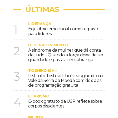
ÚLTIMAS
LIDERANÇA
1
Equilíbrio emocional como requisito
para líderes
DESENVOLVIMENTO
2
A síndrome da mulher que dá conta
de tudo - Quando a força deixa de ser
qualidade e passa a ser cobrança
TOSHIKO ISHII
3
Instituto Toshiko Ishii é inaugurado no
Vale da Serra da Moeda com dois dias
de programação gratuita
ETARISMO
4
E-book gratuito da USP reflete sobre
corpos dissidentes
BELEZA