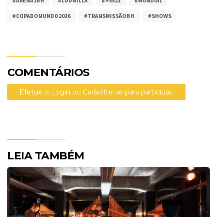
#ARENA1BH
#LUDMILLA
#+5521
#MUNDIAL
#COPADOMUNDO2026
#TRANSMISSÃOBH
#SHOWS
COMENTÁRIOS
Efetue o Login ou Cadastre-se para participar.
LEIA TAMBÉM