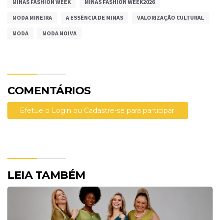
MINAS FASHION WEEK
MINAS FASHION WEEK2026
MODA MINEIRA
A ESSÊNCIA DE MINAS
VALORIZAÇÃO CULTURAL
MODA
MODA NOIVA
COMENTÁRIOS
Efetue o Login ou Cadastre-se para participar.
LEIA TAMBÉM