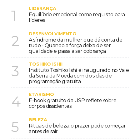
LIDERANÇA
1
Equilíbrio emocional como requisito para
líderes
DESENVOLVIMENTO
2
A síndrome da mulher que dá conta de
tudo - Quando a força deixa de ser
qualidade e passa a ser cobrança
TOSHIKO ISHII
3
Instituto Toshiko Ishii é inaugurado no Vale
da Serra da Moeda com dois dias de
programação gratuita
ETARISMO
4
E-book gratuito da USP reflete sobre
corpos dissidentes
BELEZA
5
Rituais de beleza: o prazer pode começar
antes de sair