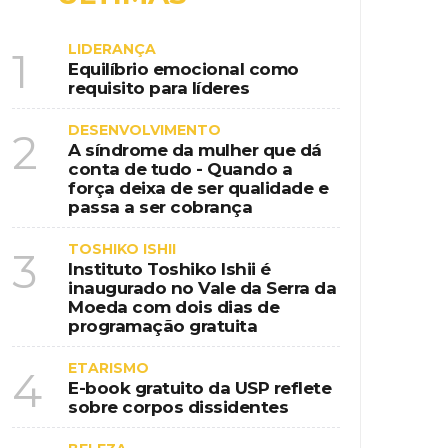
ional na era da educação digital
LIDERANÇA
1
nspiração country em destino de
Equilíbrio emocional como
requisito para líderes
DESENVOLVIMENTO
2
A síndrome da mulher que dá
conta de tudo - Quando a
força deixa de ser qualidade e
 de programação gratuita
passa a ser cobrança
TOSHIKO ISHII
3
Instituto Toshiko Ishii é
inaugurado no Vale da Serra da
Moeda com dois dias de
programação gratuita
ETARISMO
4
E-book gratuito da USP reflete
sobre corpos dissidentes