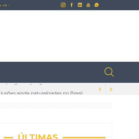
A +
A -
lusões ainda naturalizadas no Brasil
dados para evitar problemas
s na tecnologia
ÚLTIMAS