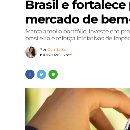
Brasil e fortalec
Muito além da self
mercado de bem-
Arquitetura que c
convivência
Marca amplia portfólio, investe em pr
Equilíbrio emocio
brasileiro e reforça iniciativas de impa
A síndrome da mu
Por
Camila Sol
15/06/2026 - 17h55
Instituto Toshiko