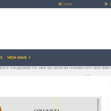
LOGIN
S
VEJA MAIS
 o discurso e entra na prática: guia criado na USP expõe exc
: o prazer pode começar antes de sair
já é realidade: entenda o que muda para empresas e os cui
ualidade: O Valor de Permanecer Ativo
linguagem que conquista o mundo e abre novas oportunidade