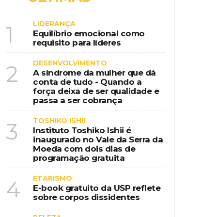
ional na era da educação digital
LIDERANÇA
1
nspiração country em destino de
Equilíbrio emocional como
requisito para líderes
DESENVOLVIMENTO
2
A síndrome da mulher que dá
conta de tudo - Quando a
força deixa de ser qualidade e
 de programação gratuita
passa a ser cobrança
TOSHIKO ISHII
3
Instituto Toshiko Ishii é
inaugurado no Vale da Serra da
Moeda com dois dias de
programação gratuita
ETARISMO
4
E-book gratuito da USP reflete
sobre corpos dissidentes