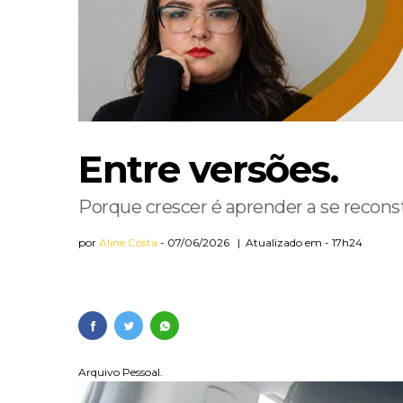
Muito além da self
Arquitetura que c
convivência
Equilíbrio emocio
A síndrome da mu
Entre versões.
Instituto Toshiko
Porque crescer é aprender a se recons
por
Aline Costa
07/06/2026 | Atualizado em - 17h24
Arquivo Pessoal.