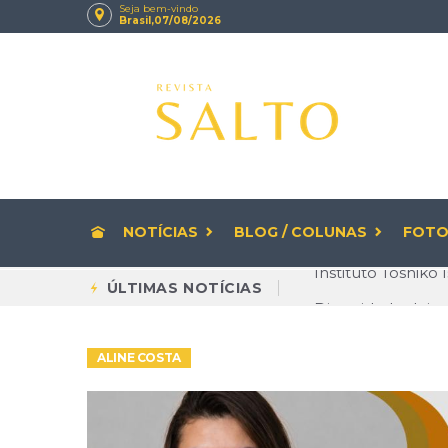
Seja bem-vindo
Brasil,07/08/2026
NOTÍCIAS
BLOG / COLUNAS
FOTO
Diversidade deixa
ÚLTIMAS NOTÍCIAS
Rituais de beleza
ALINE COSTA
CNPJ com letras 
Envelhecer com Q
Brasileiro cria 