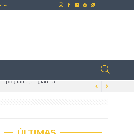
A +
A -
lusões ainda naturalizadas no Brasil
dados para evitar problemas
s na tecnologia
ÚLTIMAS